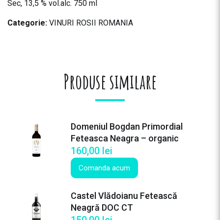
Sec, 13,5 % vol.alc. 750 ml
Categorie:
VINURI ROSII ROMANIA
Produse similare
Domeniul Bogdan Primordial
Feteasca Neagra – organic
160,00
lei
Comanda acum
Castel Vlădoianu Fetească
Neagră DOC CT
150,00
lei