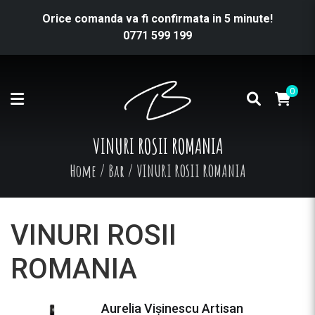
Orice comanda va fi confirmata in 5 minute!
0771 599 199
0
VINURI ROSII ROMANIA
Home
/
Bar
/
VINURI ROSII ROMANIA
VINURI ROSII
ROMANIA
Aurelia Vișinescu Artisan