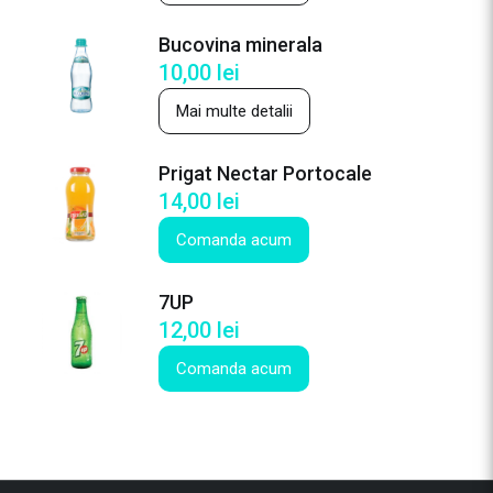
c
e
Bucovina minerala
T
10,00
lei
e
a
Mai multe detalii
L
a
Prigat Nectar Portocale
m
14,00
lei
a
Comanda acum
i
e
7UP
12,00
lei
Comanda acum