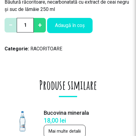
Băutură răcoritoare, necarbonatată cu extract de ceai negru
și suc de lămâie 250 ml
C
−
+
Adaugă în coș
a
n
t
Categorie:
RACORITOARE
i
t
a
t
e
Produse similare
L
i
p
t
Bucovina minerala
o
18,00
lei
n
I
Mai multe detalii