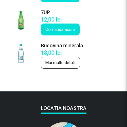
7UP
12,00
lei
Comanda acum
Bucovina minerala
18,00
lei
Mai multe detalii
LOCATIA NOASTRA