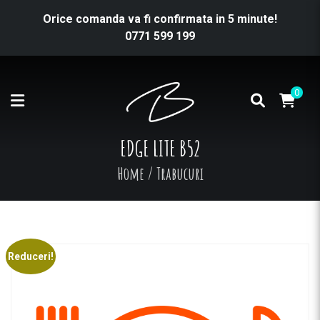
Orice comanda va fi confirmata in 5 minute!
0771 599 199
0
EDGE LITE B52
Home
/
Trabucuri
Reduceri!