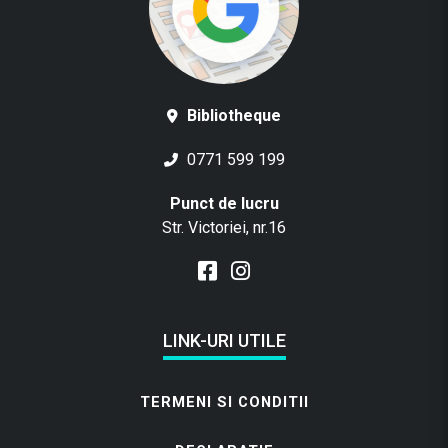
i
0
f
t
,
0
.
o
e
0
0
l
s
:
0
l
t
7
e
Bibliotheque
e
:
0
l
i
8
,
e
.
0771 599 199
8
0
i
l
i
,
0
.
Punct de lucru
0
e
.
Str. Victoriei, nr.16
0
l
e
i
l
i
e
.
.
i
LINK-URI UTILE
.
TERMENI SI CONDITII