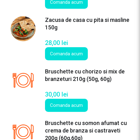
Comanda acum
a
p
r
Zacusa de casa cu pita si masline
a
150g
3
0
28,00
lei
0
Comanda acum
g
(
5
Bruschette cu chorizo si mix de
0
branzeturi 210g (50g, 60g)
g
)
30,00
lei
Comanda acum
Bruschette cu somon afumat cu
crema de branza si castraveti
200g (60g,60g)