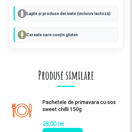
d
e
Lapte și produse derivate (inclusiv lactoză)
v
i
n
Cereale care conțin gluten
e
t
e
c
u
Produse similare
b
r
a
n
z
Pachetele de primavara cu sos
a
sweet chilli 150g
d
e
28,00
lei
c