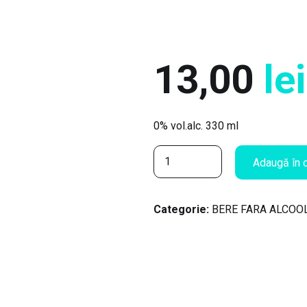
13,00
lei
0% vol.alc. 330 ml
C
Adaugă în 
a
n
t
Categorie:
BERE FARA ALCOO
i
t
a
t
e
P