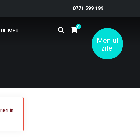
0771 599 199
0
UL MEU
Meniul
zilei
neri in