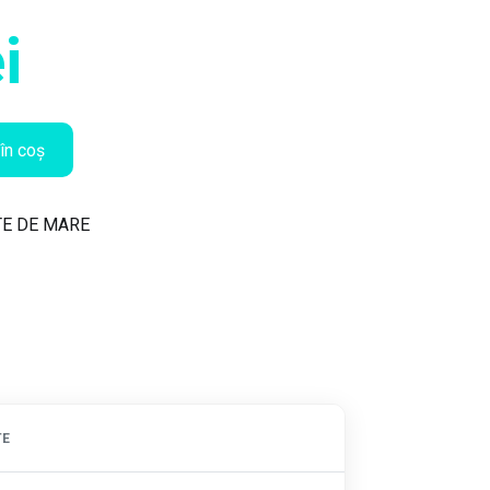
i
în coș
TE DE MARE
TE