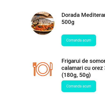
Dorada Meditera
500g
Comanda acum
Frigarui de somo
calamari cu orez
(180g, 50g)
Comanda acum