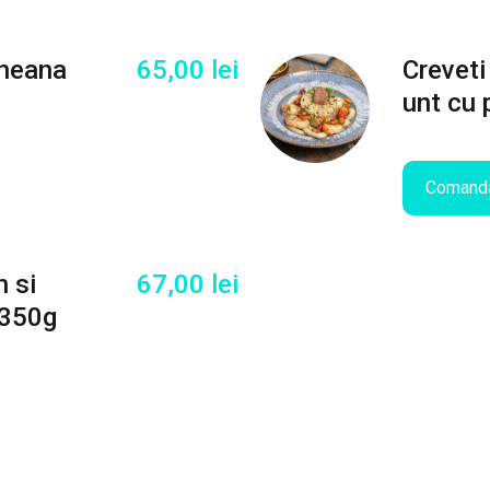
b
a
neana
65,00
lei
Creveti
t
unt cu
i
c
e
,
Comand
p
i
u
n si
67,00
lei
r
e
 350g
s
i
c
i
p
s