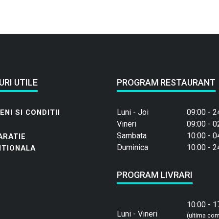
u
r
i
d
e
p
a
URI UTILE
PROGRAM RESTAURANT
s
t
a
Luni - Joi
09:00 - 2
NI SI CONDITII
r
Vineri
09:00 - 0
n
Sambata
10:00 - 0
ARATIE
a
Duminica
10:00 - 2
ITIONALA
c
4
PROGRAM LIVRARI
5
0
g
10:00 - 1
(
Luni - Vineri
(ultima co