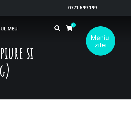
0771 599 199
0
UL MEU
Meniul
zilei
piure si
0g)