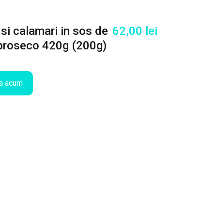
 si calamari in sos de
62,00
lei
 proseco 420g (200g)
a acum