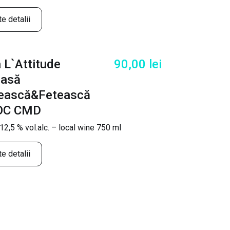
e detalii
 L`Attitude
90,00
lei
oasă
ească&Fetească
DOC CMD
2,5 % vol.alc. – local wine 750 ml
e detalii