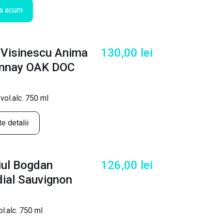
a acum
 Visinescu Anima
130,00
lei
nnay OAK DOC
vol.alc. 750 ml
e detalii
ul Bogdan
126,00
lei
dial Sauvignon
l.alc. 750 ml