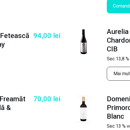
Comand
Aurelia
 Fetească
94,00
lei
Chardo
ay
CIB
Sec 13,8 % 
Mai mult
 Freamăt
70,00
lei
Domeni
lă &
Primor
Blanc
Sec 13 % vo