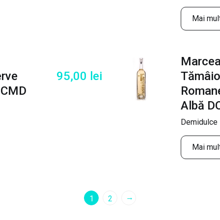
Mai mult
Marcea
rve
95,00
lei
Tămâi
C CMD
Roman
Albă 
Demidulce 1
Mai mult
→
1
2