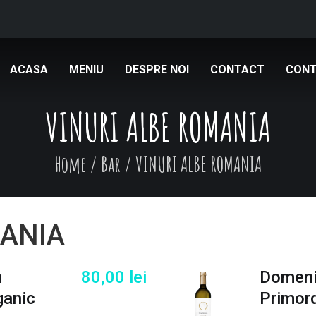
ACASA
MENIU
DESPRE NOI
CONTACT
CONT
VINURI ALBE ROMANIA
Home
/
Bar
/
VINURI ALBE ROMANIA
MANIA
n
80,00
lei
Domeni
ganic
Primor