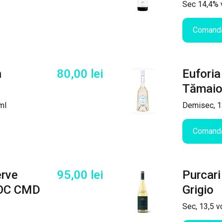
Sec 14,4% v
Comand
n
80,00
lei
Eufori
Tămai
ml
Demisec, 12
Comand
rve
95,00
lei
Purcari
DOC CMD
Grigio
Sec, 13,5 v