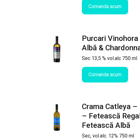
Comanda acum
Purcari Vinohora
Albă & Chardonn
Sec 13,5 % vol.alc 750 ml
Comanda acum
Crama Catleya –
– Fetească Rega
Fetească Albă
Sec, vol.alc. 12% 750 ml