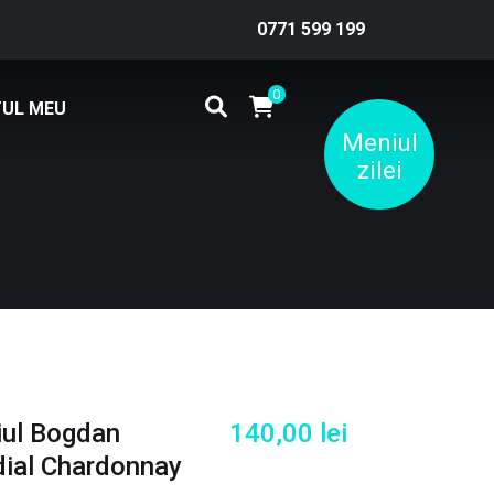
0771 599 199
0
UL MEU
Meniul
zilei
ul Bogdan
140,00
lei
dial Chardonnay