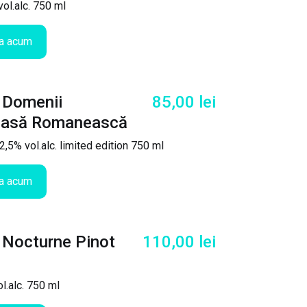
ol.alc. 750 ml
a acum
a Domenii
85,00
lei
oasă Romanească
,5% vol.alc. limited edition 750 ml
a acum
 Nocturne Pinot
110,00
lei
ol.alc. 750 ml